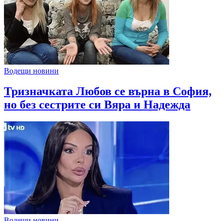
Водещи новини
Тризначката Любов се върна в София,
но без сестрите си Вяра и Надежда
Водещи новини