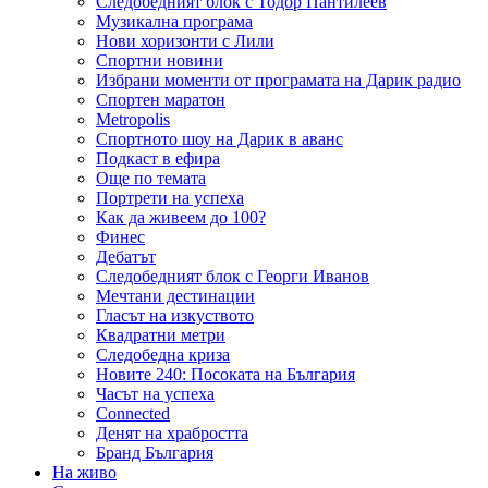
Следобедният блок с Тодор Пантилеев
Музикална програма
Нови хоризонти с Лили
Спортни новини
Избрани моменти от програмата на Дарик радио
Спортен маратон
Metropolis
Спортното шоу на Дарик в аванс
Подкаст в ефира
Още по темата
Портрети на успеха
Как да живеем до 100?
Финес
Дебатът
Следобедният блок с Георги Иванов
Мечтани дестинации
Гласът на изкуството
Квадратни метри
Следобедна криза
Новите 240: Посоката на България
Часът на успеха
Connected
Денят на храбростта
Бранд България
На живо