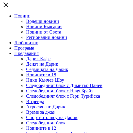
Новини
Водещи новини
Новини България
Новини от Света
Регионални новини
Любопитно
Програма
Предавания
Дарик Кафе
Денят на Дарик
Седмицата на Дарик
Новините в 18
Ники Кънчев Шоу
Следобедният блок с Димитър Панев
Следобедният блок с Надя Брайт
Следобедният блок с Гери Турийска
В тренда
Агросвят по Дарик
Време за джаз
Спортното шоу на Дарик
Следобедният блок
Новините в 12