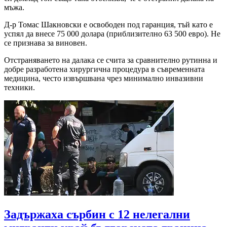
мъжа.
Д-р Томас Шакновски е освободен под гаранция, тъй като е
успял да внесе 75 000 долара (приблизително 63 500 евро). Не
се признава за виновен.
Отстраняването на далака се счита за сравнително рутинна и
добре разработена хирургична процедура в съвременната
медицина, често извършвана чрез минимално инвазивни
техники.
Задържаха сърбин с 12 нелегални