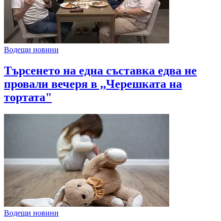
Водещи новини
Търсенето на една съставка едва не
провали вечеря в ,,Черешката на
тортата"
Водещи новини