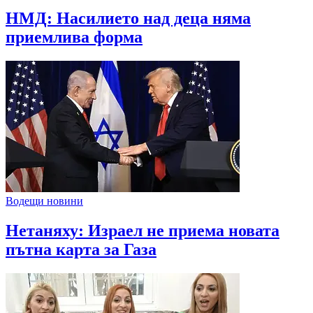
НМД: Насилието над деца няма
приемлива форма
Водещи новини
Нетаняху: Израел не приема новата
пътна карта за Газа