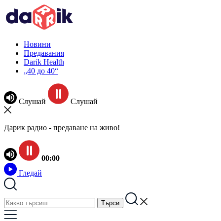
Новини
Предавания
Darik Health
„40 до 40“
Слушай
Слушай
Дарик радио - предаване на живо!
00:00
Гледай