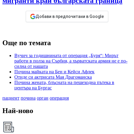
мигранти край българската граница
Добави в предпочитани в Google
Още по темата
Вучич за годишнината от операция „Буря“: Мирът
работи в полза на Сърбия, а хърватската армия не е по-
силна от нашата
Почина майката на Бен и Кейси Афлек
Отиде си актрисата Мая Драгоманска
Почина жената, блъсната на пешеходна пътека в
центъра на Бургас
пациент
почина
орган
операция
Най-ново