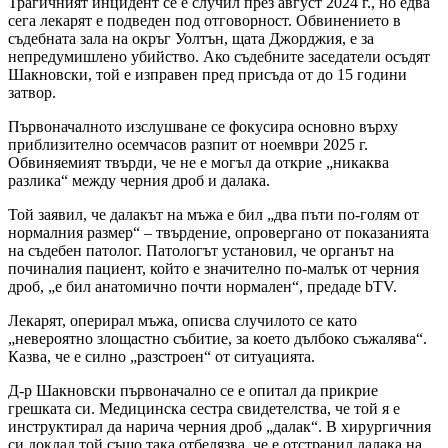
Трагичният инцидент се е случил през август 2024 г., но едва
сега лекарят е подведен под отговорност. Обвинението в
съдебната зала на окръг Уолтън, щата Джорджия, е за
непредумишлено убийство. Ако съдебните заседатели осъдят
Шакновски, той е изправен пред присъда от до 15 години
затвор.
Първоначалното изслушване се фокусира основно върху
приблизително осемчасов разпит от ноември 2025 г.
Обвиняемият твърди, че не е могъл да открие „никаква
разлика“ между черния дроб и далака.
Той заявил, че далакът на мъжа е бил „два пъти по-голям от
нормалния размер“ – твърдение, опровергано от показанията
на съдебен патолог. Патологът установил, че органът на
починалия пациент, който е значително по-малък от черния
дроб, „е бил анатомично почти нормален“, предаде bTV.
Лекарят, оперирал мъжа, описва случилото се като
„невероятно злощастно събитие, за което дълбоко съжалява“.
Казва, че е силно „разстроен“ от ситуацията.
Д-р Шакновски първоначално се е опитал да прикрие
грешката си. Медицинска сестра свидетелства, че той я е
инструктирал да нарича черния дроб „далак“. В хирургичния
си доклад той също така отбелязва, че е отстранил далака на