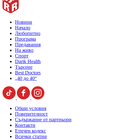
Новини
Начало
Любопитно
Програма
Предавания
На живо
Спорт
Darik Health
Търсене
Best Doctors
„40 до 40“
Общи условия
Поверителност
Съдържание от партньори
Контакти
Етичен кодекс
Всички статии