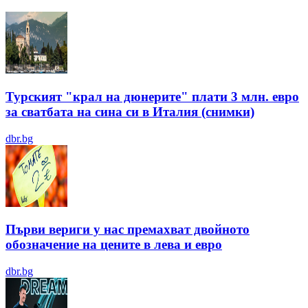
Турският "крал на дюнерите" плати 3 млн. евро
за сватбата на сина си в Италия (снимки)
dbr.bg
Първи вериги у нас премахват двойното
обозначение на цените в лева и евро
dbr.bg