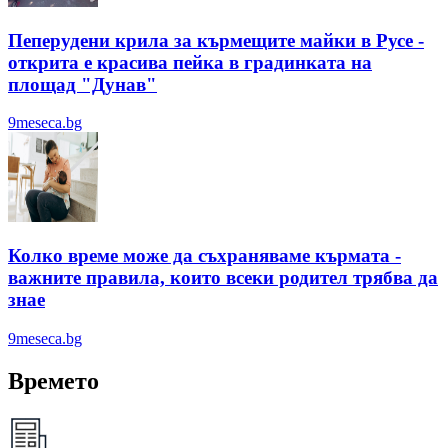
Пеперудени крила за кърмещите майки в Русе -
открита е красива пейка в градинката на
площад "Дунав"
9meseca.bg
Колко време може да съхраняваме кърмата -
важните правила, които всеки родител трябва да
знае
9meseca.bg
Времето