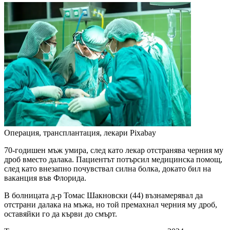
Операция, трансплантация, лекари
Pixabay
70-годишен мъж умира, след като лекар отстранява черния му
дроб вместо далака. Пациентът потърсил медицинска помощ,
след като внезапно почувствал силна болка, докато бил на
ваканция във Флорида.
В болницата д-р Томас Шакновски (44) възнамерявал да
отстрани далака на мъжа, но той премахнал черния му дроб,
оставяйки го да кърви до смърт.