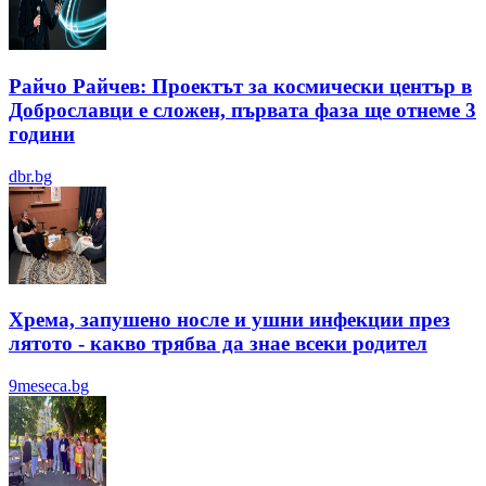
Райчо Райчев: Проектът за космически център в
Доброславци е сложен, първата фаза ще отнеме 3
години
dbr.bg
Хрема, запушено носле и ушни инфекции през
лятотo - какво трябва да знае всеки родител
9meseca.bg