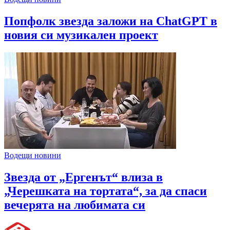
Попфолк звезда заложи на ChatGPT в
новия си музикален проект
Водещи новини
Звезда от „Ергенът“ влиза в
„Черешката на тортата“, за да спаси
вечерята на любимата си