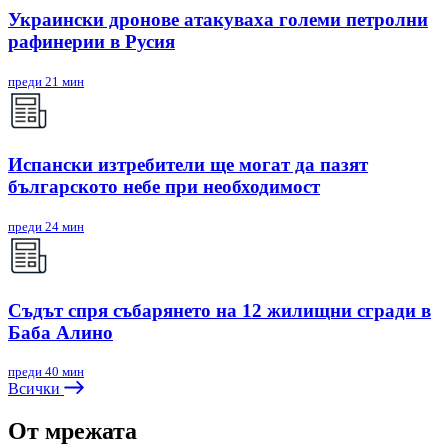
Украински дронове атакуваха големи петролни
рафинерии в Русия
преди 21 мин
Испански изтребители ще могат да пазят
българското небе при необходимост
преди 24 мин
Съдът спря събарянето на 12 жилищни сгради в
Баба Алино
преди 40 мин
Всички
От мрежата