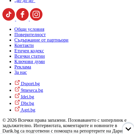
„40 до 40“
Общи условия
Поверителност
Съдържание от партньори
Контакти
Етичен кодекс
Всички статии
Ключови думи
Реклама
За нас
Dsport.bg
9meseca.bg
Idei.bg
Dbr.bg
Agri.bg
© 2026 Всички права запазени. Позоваването с хиперлинк е
задължително. Интервютата, коментарите и новините в
Darik.bg са подготвени с помощта на репортерите на Дарик