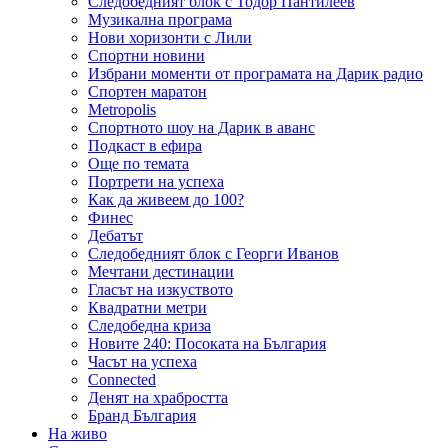
Следобедният блок с Тодор Пантилеев
Музикална програма
Нови хоризонти с Лили
Спортни новини
Избрани моменти от програмата на Дарик радио
Спортен маратон
Metropolis
Спортното шоу на Дарик в аванс
Подкаст в ефира
Още по темата
Портрети на успеха
Как да живеем до 100?
Финес
Дебатът
Следобедният блок с Георги Иванов
Мечтани дестинации
Гласът на изкуството
Квадратни метри
Следобедна криза
Новите 240: Посоката на България
Часът на успеха
Connected
Денят на храбростта
Бранд България
На живо