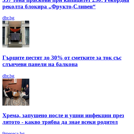
реколта блокира „Фрукто-Сливен“
dbr.bg
Гърците пестят до 30% от сметките за ток със
слънчеви панели на балкона
dbr.bg
Хрема, запушено носле и ушни инфекции през
лятотo - какво трябва да знае всеки родител
9meseca.bg