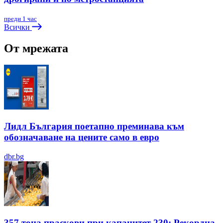
преди 1 час
Всички
От мрежата
Лидл България поетапно преминава към
обозначаване на цените само в евро
dbr.bg
357 тона праскови при капацитет 230: Рекордна