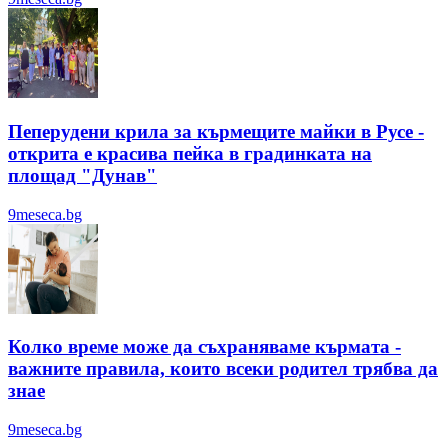
Пеперудени крила за кърмещите майки в Русе -
открита е красива пейка в градинката на
площад "Дунав"
9meseca.bg
Колко време може да съхраняваме кърмата -
важните правила, които всеки родител трябва да
знае
9meseca.bg