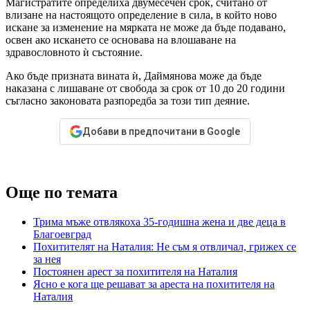
Магистратите определиха двумесечен срок, считано от
влизане на настоящото определение в сила, в който ново
искане за изменение на мярката не може да бъде подавано,
освен ако искането се основава на влошаване на
здравословното ѝ състояние.
Ако бъде призната вината ѝ, Даймянова може да бъде
наказана с лишаване от свобода за срок от 10 до 20 години
съгласно законовата разпоредба за този тип деяние.
Добави в предпочитани в Google
Още по темата
Трима мъже отвлякоха 35-годишна жена и две деца в
Благоевград
Похитителят на Наталия: Не съм я отвличал, грижех се
за нея
Постоянен арест за похитителя на Наталия
Ясно е кога ще решават за ареста на похитителя на
Наталия