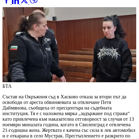
БТА
Състав на Окръжния съд в Хасково отказа за втори път да
освободи от ареста обвиняемата за отвличане Петя
Даймянова, съобщиха от пресцентъра на съдебната
институция. Тя е с наложена мярка „задържане под стража“
като привлечена към наказателна отговорност за случая от 13
ноември миналата година, когато в Свиленград е отвлечена
21-годишна жена. Жертвата е качена със сила в лек автомобил
и е откарана в село Мустрак. Престъплението е разкрито по