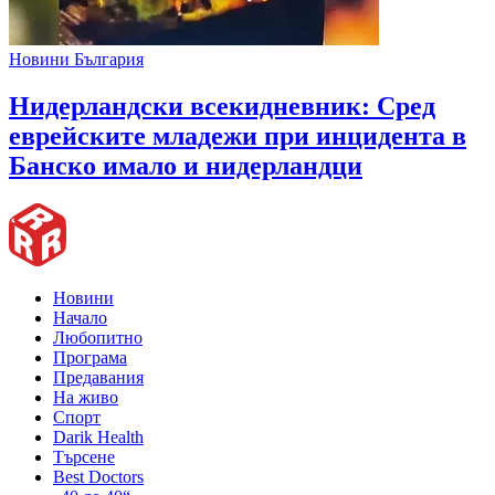
Новини България
Нидерландски всекидневник: Сред
еврейските младежи при инцидента в
Банско имало и нидерландци
Новини
Начало
Любопитно
Програма
Предавания
На живо
Спорт
Darik Health
Търсене
Best Doctors