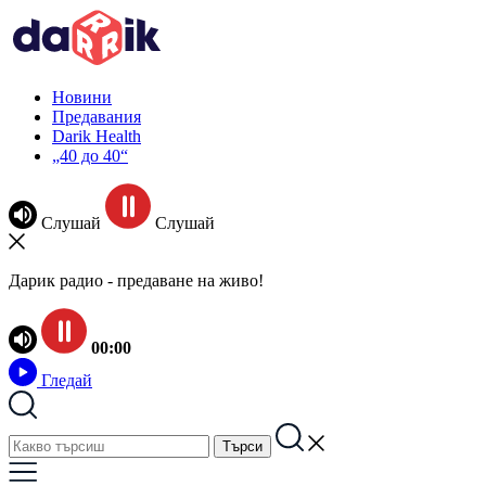
Новини
Предавания
Darik Health
„40 до 40“
Слушай
Слушай
Дарик радио - предаване на живо!
00:00
Гледай