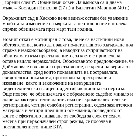
„горещи следи“. Обвиняеми освен Даймянова са и двама
мъже – Костадин Николов (27 г.) и Валентин Маринов (40 г.).
Окръжният съд в Хасково вече веднъж остави без уважение
молбата за изменение на мярката за неотклонение в по-лека
спрямо обвиняемата през март тази година.
Новият отказ е мотивиран с това, че не са настъпили нови
обстоятелства, които да правят по-нататъшното задържане под
стража незаконосъобразно, а изводът за съпричастност на
обвиняемата към престъплението, за което е привлечена,
остава изцяло неразколебан. Обоснованото предположение, че
Даймянова е извършила престъпление, се крепи на верига от
доказателства, сред които показанията на пострадалата,
свидетелски показания, протоколи за претърсване и
изземване, както и заключение на извършената
видеотехническа и лицево-идентификационна експертиза.
Още повече, че обвиняемата е с обременено съдебно минало и
лоши характеристични данни: има пет криминалистически
регистрации, четири съдебни регистрации, седем заявителски
материала и четири предишни осъждания, последното от
които е ефективно лишаване от свобода за срок от седем
месеца при първоначален строг режим, се посочва в
постановлението, пише БТА.