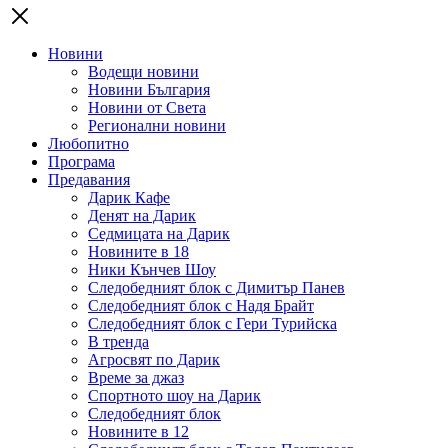
Новини
Водещи новини
Новини България
Новини от Света
Регионални новини
Любопитно
Програма
Предавания
Дарик Кафе
Денят на Дарик
Седмицата на Дарик
Новините в 18
Ники Кънчев Шоу
Следобедният блок с Димитър Панев
Следобедният блок с Надя Брайт
Следобедният блок с Гери Турийска
В тренда
Агросвят по Дарик
Време за джаз
Спортното шоу на Дарик
Следобедният блок
Новините в 12