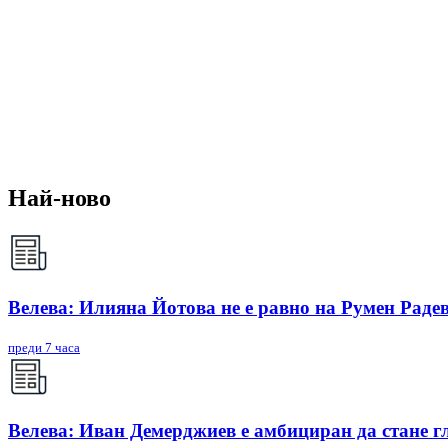
Най-ново
Велева: Илияна Йотова не е равно на Румен Радев
преди 7 часа
Велева: Иван Демерджиев е амбициран да стане г