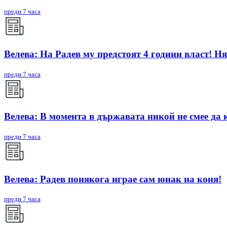
преди 7 часа
Велева: На Радев му предстоят 4 години власт! Ня
преди 7 часа
Велева: В момента в държавата никой не смее да 
преди 7 часа
Велева: Радев понякога играе сам юнак на коня!
преди 7 часа