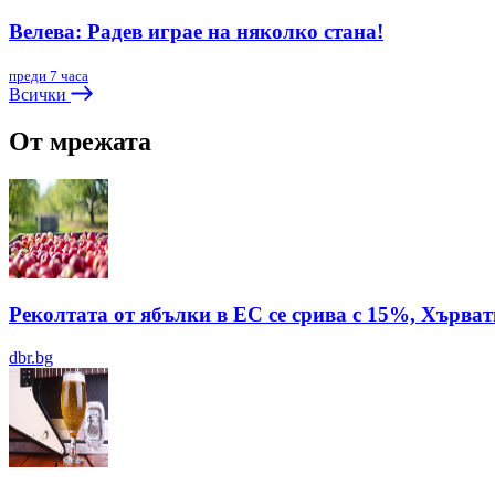
Велева: Радев играе на няколко стана!
преди 7 часа
Всички
От мрежата
Реколтата от ябълки в ЕС се срива с 15%, Хърват
dbr.bg