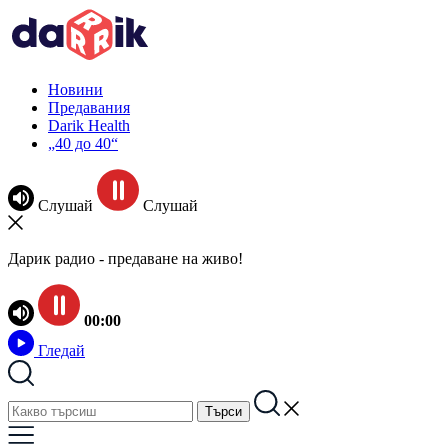
Новини
Предавания
Darik Health
„40 до 40“
Слушай
Слушай
Дарик радио - предаване на живо!
00:00
Гледай