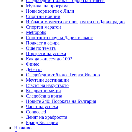
Следобедният блок с Тодор Пантилеев
Музикална програма
Нови хоризонти с Лили
Спортни новини
Избрани моменти от програмата на Дарик радио
Спортен маратон
Metropolis
Спортното шоу на Дарик в аванс
Подкаст в ефира
Още по темата
Портрети на успеха
Как да живеем до 100?
Финес
Дебатът
Следобедният блок с Георги Иванов
Мечтани дестинации
Гласът на изкуството
Квадратни метри
Следобедна криза
Новите 240: Посоката на България
Часът на успеха
Connected
Денят на храбростта
Бранд България
На живо