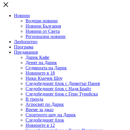
Новини
Водещи новини
Новини България
Новини от Света
Регионални новини
Любопитно
Програма
Предавания
Дарик Кафе
Денят на Дарик
Седмицата на Дарик
Новините в 18
Ники Кънчев Шоу
Следобедният блок с Димитър Панев
Следобедният блок с Надя Брайт
Следобедният блок с Гери Турийска
В тренда
Агросвят по Дарик
Време за джаз
Спортното шоу на Дарик
Следобедният блок
Новините в 12