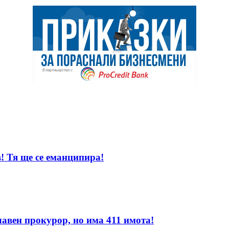
! Тя ще се еманципира!
лавен прокурор, но има 411 имота!