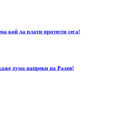
ма кой да плати протести сега!
каже дума напреки на Радев!