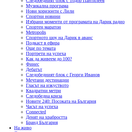
Следобедният блок с Тодор Пантилеев
Музикална програма
Нови хоризонти с Лили
Спортни новини
Избрани моменти от програмата на Дарик радио
Спортен маратон
Metropolis
Спортното шоу на Дарик в аванс
Подкаст в ефира
Още по темата
Портрети на успеха
Как да живеем до 100?
Финес
Дебатът
Следобедният блок с Георги Иванов
Мечтани дестинации
Гласът на изкуството
Квадратни метри
Следобедна криза
Новите 240: Посоката на България
Часът на успеха
Connected
Денят на храбростта
Бранд България
На живо