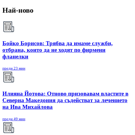
Най-ново
Бойко Борисов: Трябва да имаме служби,
отбрана, които да не ходят по фирмени
фланелки
преди 23 мин
Илияна Йотова: Отново призовавам властите в
Северна Македония да съдействат за лечението
на Ива Михайлова
преди 49 мин