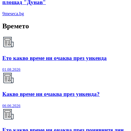
площад "Дунав"
9meseca.bg
Времето
Ето какво време ни очаква през уикенда
01.08.2026
Какво време ни очаква през уикенда?
06.06.2026
Ето какво време ни очаква през почивните дни