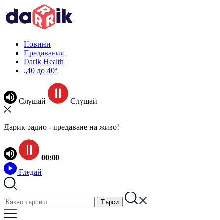
Новини
Предавания
Darik Health
„40 до 40“
Слушай
Слушай
Дарик радио - предаване на живо!
00:00
Гледай