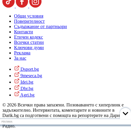
Общи условия
Поверителност
Съдържание от партньори
Контакти
Етичен кодекс
Всички статии
Ключови думи
Реклама
За нас
Dsport.bg
9meseca.bg
Idei.bg
Dbr.bg
Agri.bg
© 2026 Всички права запазени. Позоваването с хиперлинк е
задължително. Интервютата, коментарите и новините в
Darik.bg са подготвени с помощта на репортерите на Дарик
Радио и новинарските емисии на радиото. Снимки: Дарик
РЕКЛАМА
Радио.