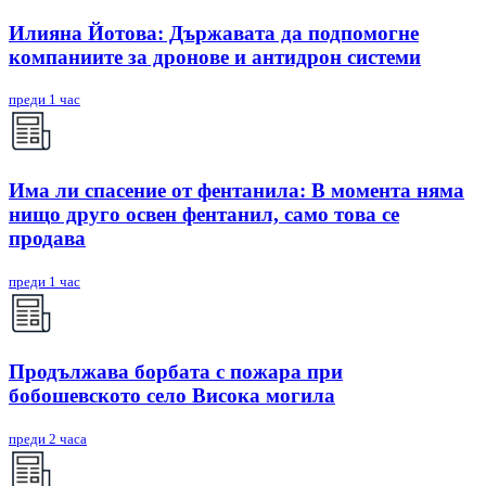
Илияна Йотова: Държавата да подпомогне
компаниите за дронове и антидрон системи
преди 1 час
Има ли спасение от фентанила: В момента няма
нищо друго освен фентанил, само това се
продава
преди 1 час
Продължава борбата с пожара при
бобошевското село Висока могила
преди 2 часа