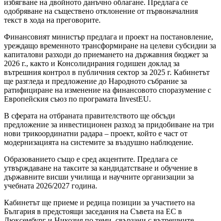
избягване на двойното данъчно облагане. Предлага се
одобряване на съществено отклонение от първоначалния
текст в хода на преговорите.
Финансовият министър предлага и проект на постановление,
уреждащо временното трансформиране на целеви субсидии за
капиталови разходи до приемането на държавния бюджет за
2026 г., както и Консолидирания годишен доклад за
вътрешния контрол в публичния сектор за 2025 г. Кабинетът
ще разгледа и предложение до Народното събрание за
ратифициране на изменение на финансовото споразумение с
Европейския съюз по програмата InvestEU.
В сферата на отбраната правителството ще обсъди
предложение за инвестиционен разход за придобиване на три
нови трикоординатни радара – проект, който е част от
модернизацията на системите за въздушно наблюдение.
Образованието също е сред акцентите. Предлага се
утвърждаване на таксите за кандидатстване и обучение в
държавните висши училища и научните организации за
учебната 2026/2027 година.
Кабинетът ще приеме и редица позиции за участието на
България в предстоящи заседания на Съвета на ЕС в
Люксембург и Никозия по теми, свързани с вътрешните