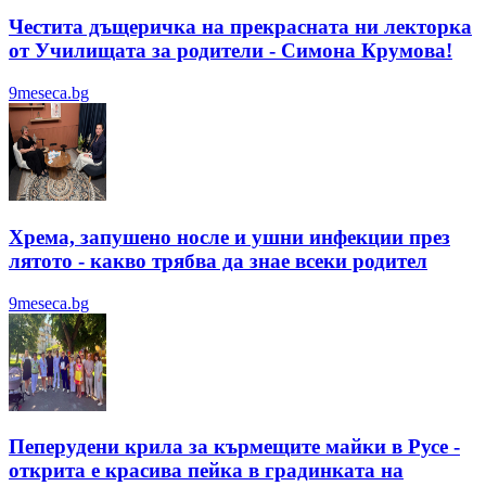
Честита дъщеричка на прекрасната ни лекторка
от Училищата за родители - Симона Крумова!
9meseca.bg
Хрема, запушено носле и ушни инфекции през
лятотo - какво трябва да знае всеки родител
9meseca.bg
Пеперудени крила за кърмещите майки в Русе -
открита е красива пейка в градинката на