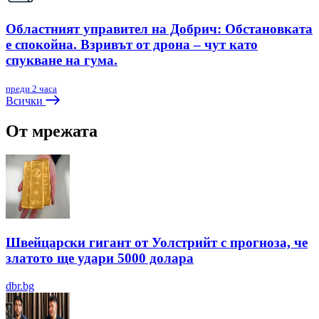
Областният управител на Добрич: Обстановката
е спокойна. Взривът от дрона – чут като
спукване на гума.
преди 2 часа
Всички
От мрежата
Швейцарски гигант от Уолстрийт с прогноза, че
златото ще удари 5000 долара
dbr.bg