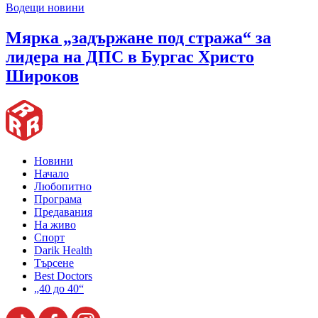
Водещи новини
Мярка „задържане под стража“ за
лидера на ДПС в Бургас Христо
Широков
Новини
Начало
Любопитно
Програма
Предавания
На живо
Спорт
Darik Health
Търсене
Best Doctors
„40 до 40“