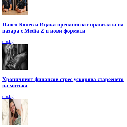
Павел Колев и Ицака пренаписват правилата на
пазара с Media Z и нови формати
dbr.bg
Хроничният финансов стрес ускорява стареенето
на мозъка
dbr.bg