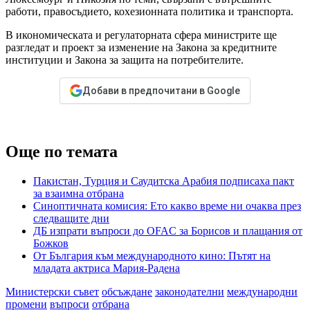
работи, правосъдието, кохезионната политика и транспорта.
В икономическата и регулаторната сфера министрите ще
разгледат и проект за изменение на Закона за кредитните
институции и Закона за защита на потребителите.
Добави в предпочитани в Google
Още по темата
Пакистан, Турция и Саудитска Арабия подписаха пакт
за взаимна отбрана
Синоптичната комисия: Ето какво време ни очаква през
следващите дни
ДБ изпрати въпроси до OFAC за Борисов и плащания от
Божков
От България към международното кино: Пътят на
младата актриса Мария-Радена
Министерски съвет
обсъждане
законодателни
международни
промени
въпроси
отбрана