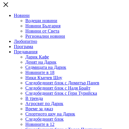
Новини
Водещи новини
Новини България
Новини от Света
Регионални новини
Любопитно
Програма
Предавания
Дарик Кафе
Денят на Дарик
Седмицата на Дарик
Новините в 18
Ники Кънчев Шоу
Следобедният блок с Димитър Панев
Следобедният блок с Надя Брайт
Следобедният блок с Гери Турийска
В тренда
Агросвят по Дарик
Време за джаз
Спортното шоу на Дарик
Следобедният блок
Новините в 12