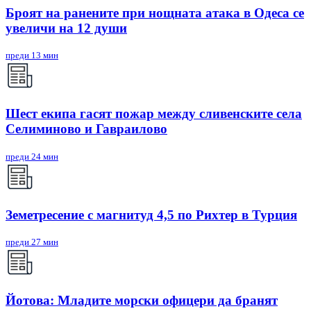
Броят на ранените при нощната атака в Одеса се
увеличи на 12 души
преди 13 мин
Шест екипа гасят пожар между сливенските села
Селиминово и Гавраилово
преди 24 мин
Земетресение с магнитуд 4,5 по Рихтер в Турция
преди 27 мин
Йотова: Младите морски офицери да бранят