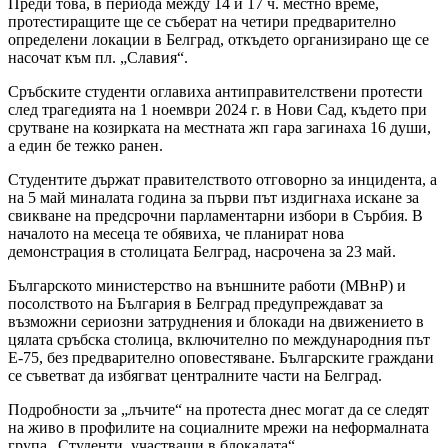
Преди това, в периода между 14 и 17 ч. местно време,
протестиращите ще се съберат на четири предварително
определени локации в Белград, откъдето организирано ще се
насочат към пл. „Славия“.
Сръбските студенти оглавиха антиправителствени протести
след трагедията на 1 ноември 2024 г. в Нови Сад, където при
срутване на козирката на местната жп гара загинаха 16 души,
а един бе тежко ранен.
Студентите държат правителството отговорно за инцидента, а
на 5 май миналата година за първи път издигнаха искане за
свикване на предсрочни парламентарни избори в Сърбия. В
началото на месеца те обявиха, че планират нова
демонстрация в столицата Белград, насрочена за 23 май.
Българското министерство на външните работи (МВнР) и
посолството на България в Белград предупреждават за
възможни сериозни затруднения и блокади на движението в
цялата сръбска столица, включително по международния път
Е-75, без предварително оповестяване. Българските граждани
се съветват да избягват централните части на Белград.
Подробности за „лъчите“ на протеста днес могат да се следят
на живо в профилите на социалните мрежи на неформалната
група „Студенти, участващи в блокадата“.