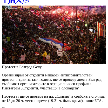
Протест в Белград
Getty
Организиран от студенти мащабен антиправителствен
протест, първи за тази година, ще се проведе днес в Белград,
съобщават организаторите в официалния си профил в
Инстаграм „Студенти, участващи в блокадата“.
Протестът ще се проведе на пл. „Славия“ в сръбската столица
от 18 до 20 ч. местно време (19-21 ч. бълг. време), пише БТА.