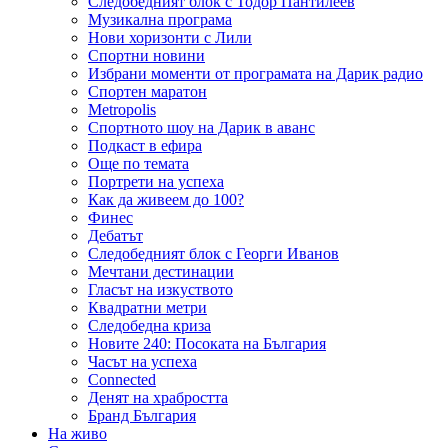
Следобедният блок с Тодор Пантилеев
Музикална програма
Нови хоризонти с Лили
Спортни новини
Избрани моменти от програмата на Дарик радио
Спортен маратон
Metropolis
Спортното шоу на Дарик в аванс
Подкаст в ефира
Още по темата
Портрети на успеха
Как да живеем до 100?
Финес
Дебатът
Следобедният блок с Георги Иванов
Мечтани дестинации
Гласът на изкуството
Квадратни метри
Следобедна криза
Новите 240: Посоката на България
Часът на успеха
Connected
Денят на храбростта
Бранд България
На живо