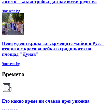
лятотo - какво трябва да знае всеки родител
9meseca.bg
Пеперудени крила за кърмещите майки в Русе -
открита е красива пейка в градинката на
площад "Дунав"
9meseca.bg
Времето
Ето какво време ни очаква през уикенда