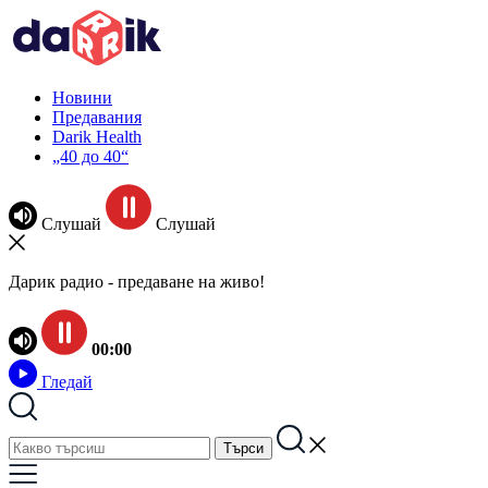
Новини
Предавания
Darik Health
„40 до 40“
Слушай
Слушай
Дарик радио - предаване на живо!
00:00
Гледай