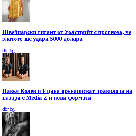
Швейцарски гигант от Уолстрийт с прогноза, че
златото ще удари 5000 долара
dbr.bg
Павел Колев и Ицака пренаписват правилата на
пазара с Media Z и нови формати
dbr.bg