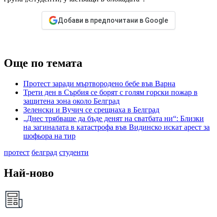
Добави в предпочитани в Google
Още по темата
Протест заради мъртвородено бебе във Варна
Трети ден в Сърбия се борят с голям горски пожар в
защитена зона около Белград
Зеленски и Вучич се срещнаха в Белград
„Днес трябваше да бъде денят на сватбата ни“: Близки
на загиналата в катастрофа във Видинско искат арест за
шофьора на тир
протест
белград
студенти
Най-ново