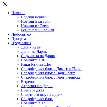
Новини
Водещи новини
Новини България
Новини от Света
Регионални новини
Любопитно
Програма
Предавания
Дарик Кафе
Денят на Дарик
Седмицата на Дарик
Новините в 18
Ники Кънчев Шоу
Следобедният блок с Димитър Панев
Следобедният блок с Надя Брайт
Следобедният блок с Гери Турийска
В тренда
Агросвят по Дарик
Време за джаз
Спортното шоу на Дарик
Следобедният блок
Новините в 12