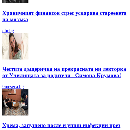
Хроничният финансов стрес ускорява стареенето
на мозъка
dbr.bg
Честита дъщеричка на прекрасната ни лекторка
от Училищата за родители - Симона Крумова!
9meseca.bg
Хрема, запушено носле и ушни инфекции през