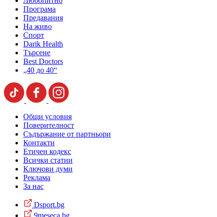
Любопитно
Програма
Предавания
На живо
Спорт
Darik Health
Търсене
Best Doctors
„40 до 40“
Общи условия
Поверителност
Съдържание от партньори
Контакти
Етичен кодекс
Всички статии
Ключови думи
Реклама
За нас
Dsport.bg
9meseca.bg