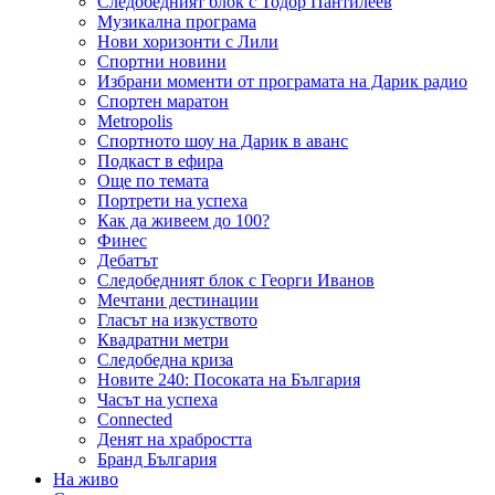
Следобедният блок с Тодор Пантилеев
Музикална програма
Нови хоризонти с Лили
Спортни новини
Избрани моменти от програмата на Дарик радио
Спортен маратон
Metropolis
Спортното шоу на Дарик в аванс
Подкаст в ефира
Още по темата
Портрети на успеха
Как да живеем до 100?
Финес
Дебатът
Следобедният блок с Георги Иванов
Мечтани дестинации
Гласът на изкуството
Квадратни метри
Следобедна криза
Новите 240: Посоката на България
Часът на успеха
Connected
Денят на храбростта
Бранд България
На живо