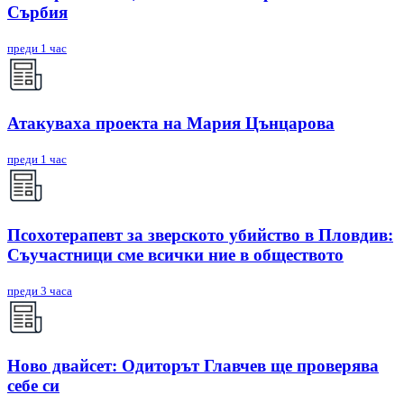
Сърбия
преди 1 час
Атакуваха проекта на Мария Цънцарова
преди 1 час
Псохотерапевт за зверското убийство в Пловдив:
Съучастници сме всички ние в обществото
преди 3 часа
Ново двайсет: Одиторът Главчев ще проверява
себе си