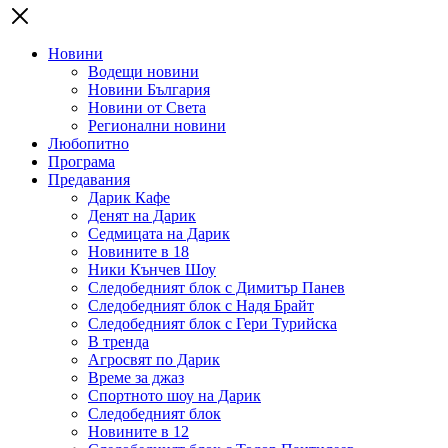
Новини
Водещи новини
Новини България
Новини от Света
Регионални новини
Любопитно
Програма
Предавания
Дарик Кафе
Денят на Дарик
Седмицата на Дарик
Новините в 18
Ники Кънчев Шоу
Следобедният блок с Димитър Панев
Следобедният блок с Надя Брайт
Следобедният блок с Гери Турийска
В тренда
Агросвят по Дарик
Време за джаз
Спортното шоу на Дарик
Следобедният блок
Новините в 12