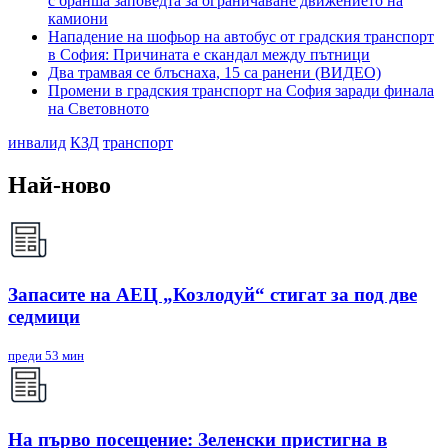
с бранша заповедта за ограничаване движението на
камиони
Нападение на шофьор на автобус от градския транспорт
в София: Причината е скандал между пътници
Два трамвая се блъснаха, 15 са ранени (ВИДЕО)
Промени в градския транспорт на София заради финала
на Световното
инвалид
КЗД
транспорт
Най-ново
Запасите на АЕЦ „Козлодуй“ стигат за под две
седмици
преди 53 мин
На първо посещение: Зеленски пристигна в