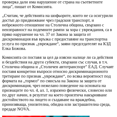
проверка дали има нарушение от страна на съответните
лица”, пишат от Комисията.
„Считам, че действията на шофьорите, които не са осигурили
достъп до придвижване чрез градския транспорт, и
небрежното отношение на Столична община, свързано с
неизправност на подемните рампи за хора с увреждания, са в
пряко нарушение на чл. 37 от Закона за защита от
дискриминация във връзка с предоставяне на транспортна
услуга по признак „увреждане“, заяви председателят на КЗД
Елка Божова.
Комисията си поставя за цел да изясни налице ли са действия
и бездействия на други субекти, свързани със случая, в т.ч.
Столична община и „Столичен автотранспорт" ЕАД. Случаят
поставя конкретни въпроси относно дискриминационното
третиране по признак „увреждане“, по всяка вероятност под
формата на „тормоз“ по смисъла на Закона за защита от
дискриминация, чрез нежелано поведение на основата на
признаците по чл. 4, ал. 1, изразено физически, словесно или
по друг начин, в резултат на което произтича накърняване
достойнството на лицето и създаване на враждебна,
принизяваща, унизителна, обидна или застрашителна среда,
предаде NOVA.