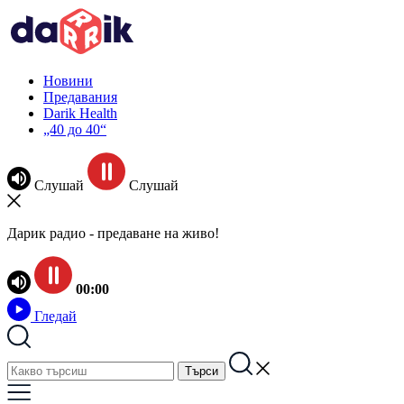
Новини
Предавания
Darik Health
„40 до 40“
Слушай
Слушай
Дарик радио - предаване на живо!
00:00
Гледай