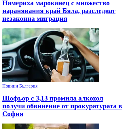
Намериха мароканец с множество
наранявания край Бяла, разследват
незаконна миграция
Новини България
Шофьор с 3,13 промила алкохол
получи обвинение от прокуратурата в
София