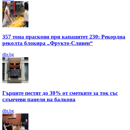
357 тона праскови при капацитет 230: Рекордна
реколта блокира „Фрукто-Сливен“
dbr.bg
Гърците пестят до 30% от сметките за ток със
слънчеви панели на балкона
dbr.bg