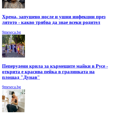
Хрема, запушено носле и ушни инфекции през
лятотo - какво трябва да знае всеки родител
9meseca.bg
Пеперудени крила за кърмещите майки в Русе -
открита е красива пейка в градинката на
площад "Дунав"
9meseca.bg