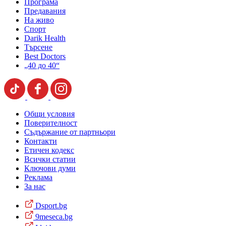
Програма
Предавания
На живо
Спорт
Darik Health
Търсене
Best Doctors
„40 до 40“
Общи условия
Поверителност
Съдържание от партньори
Контакти
Етичен кодекс
Всички статии
Ключови думи
Реклама
За нас
Dsport.bg
9meseca.bg