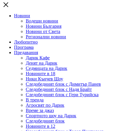
Новини
Водещи новини
Новини България
Новини от Света
Регионални новини
Любопитно
Програма
Предавания
Дарик Кафе
Денят на Дарик
Седмицата на Дарик
Новините в 18
Ники Кънчев Шоу
Следобедният блок с Димитър Панев
Следобедният блок с Надя Брайт
Следобедният блок с Гери Турийска
В тренда
Агросвят по Дарик
Време за джаз
Спортното шоу на Дарик
Следобедният блок
Новините в 12