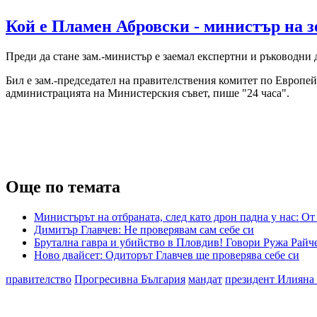
Кой е Пламен Абровски - министър на 
Преди да стане зам.-министър е заемал експертни и ръководн
Бил е зам.-председател на правителствения комитет по Европей
администрацията на Министерския съвет, пише "24 часа".
Още по темата
Министърът на отбраната, след като дрон падна у нас: О
Димитър Главчев: Не проверявам сам себе си
Брутална гавра и убийство в Пловдив! Говори Ружа Райч
Ново двайсет: Одиторът Главчев ще проверява себе си
правителство
Прогресивна България
мандат
президент Илияна