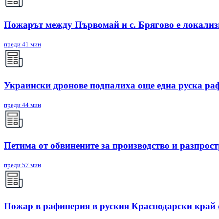
Пожарът между Първомай и с. Брягово е локали
преди 41 мин
Украински дронове подпалиха още една руска ра
преди 44 мин
Петима от обвинените за производство и разпрост
преди 57 мин
Пожар в рафинерия в руския Краснодарски край с