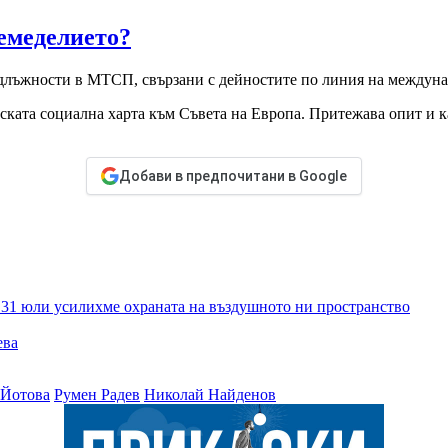
земеделието?
и длъжности в МТСП, свързани с дейностите по линия на между
ската социална харта към Съвета на Европа. Притежава опит и к
Добави в предпочитани в Google
т 31 юли усилихме охраната на въздушното ни пространство
ева
 Йотова
Румен Радев
Николай Найденов