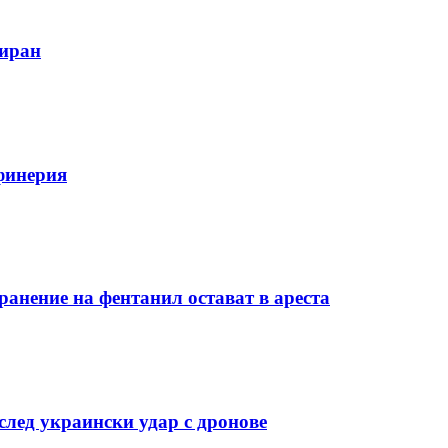
зиран
финерия
ранение на фентанил остават в ареста
лед украински удар с дронове