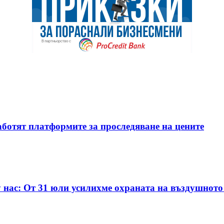
аботят платформите за проследяване на цените
у нас: От 31 юли усилихме охраната на въздушното