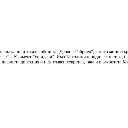
иалната политика в кабинета „Денков-Габриел", когато министъ
 „Св. Климент Охридски". Има 18 години юридически стаж, при
правната дирекция и и.ф. главен секретар, така и в закритата К