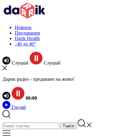
Новини
Предавания
Darik Health
„40 до 40“
Слушай
Слушай
Дарик радио - предаване на живо!
00:00
Гледай