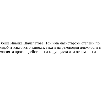
р беше Иванка Шалапатова. Той има магистърски степени по
добит както като адвокат, така и на ръководни длъжности в
омисия за противодействие на корупцията и за отнемане на