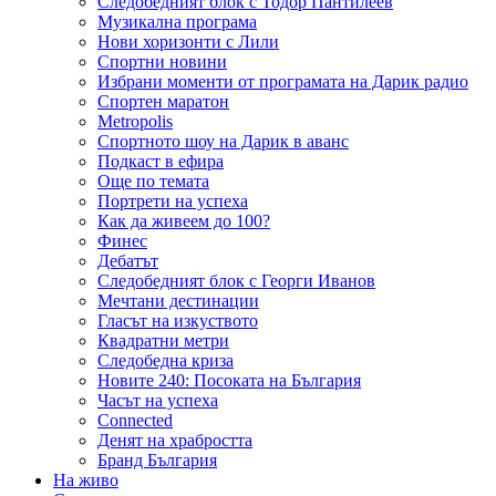
Следобедният блок с Тодор Пантилеев
Музикална програма
Нови хоризонти с Лили
Спортни новини
Избрани моменти от програмата на Дарик радио
Спортен маратон
Metropolis
Спортното шоу на Дарик в аванс
Подкаст в ефира
Още по темата
Портрети на успеха
Как да живеем до 100?
Финес
Дебатът
Следобедният блок с Георги Иванов
Мечтани дестинации
Гласът на изкуството
Квадратни метри
Следобедна криза
Новите 240: Посоката на България
Часът на успеха
Connected
Денят на храбростта
Бранд България
На живо