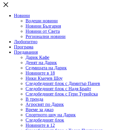
Новини
Водещи новини
Новини България
Новини от Света
Регионални новини
Любопитно
Програма
Предавания
Дарик Кафе
Денят на Дарик
Седмицата на Дарик
Новините в 18
Ники Кънчев Шоу
Следобедният блок с Димитър Панев
Следобедният блок с Надя Брайт
Следобедният блок с Гери Турийска
В тренда
Агросвят по Дарик
Време за джаз
Спортното шоу на Дарик
Следобедният блок
Новините в 12