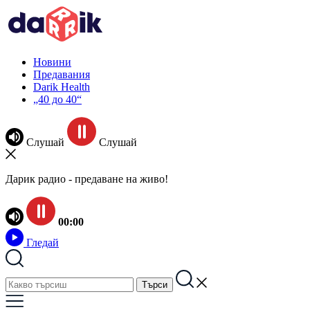
Новини
Предавания
Darik Health
„40 до 40“
Слушай
Слушай
Дарик радио - предаване на живо!
00:00
Гледай