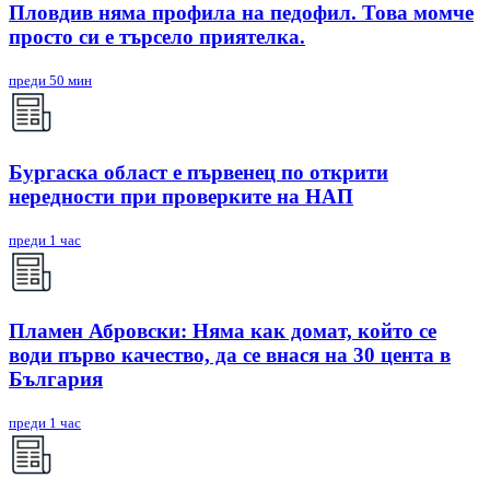
Пловдив няма профила на педофил. Това момче
просто си е търсело приятелка.
преди 50 мин
Бургаска област е първенец по открити
нередности при проверките на НАП
преди 1 час
Пламен Абровски: Няма как домат, който се
води първо качество, да се внася на 30 цента в
България
преди 1 час