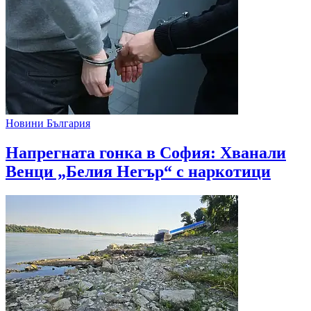
Новини България
Напрегната гонка в София: Хванали
Венци „Белия Негър“ с наркотици