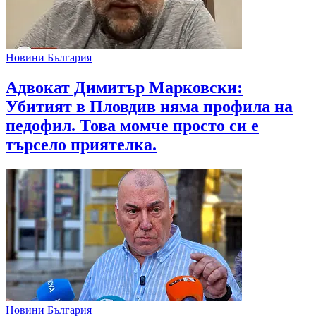
Новини България
Адвокат Димитър Марковски:
Убитият в Пловдив няма профила на
педофил. Това момче просто си е
търсело приятелка.
Новини България