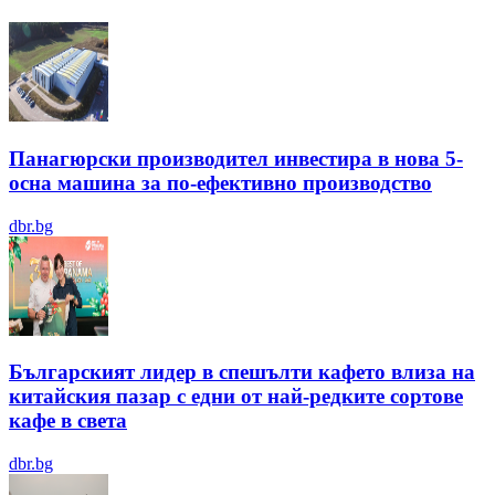
Панагюрски производител инвестира в нова 5-
осна машина за по-ефективно производство
dbr.bg
Българският лидер в спешълти кафето влиза на
китайския пазар с едни от най-редките сортове
кафе в света
dbr.bg