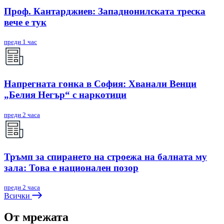
Проф. Кантарджиев: Западнонилската треска
вече е тук
преди 1 час
Напрегната гонка в София: Хванали Венци
„Белия Негър“ с наркотици
преди 2 часа
Тръмп за спирането на строежа на балната му
зала: Това е национален позор
преди 2 часа
Всички
От мрежата