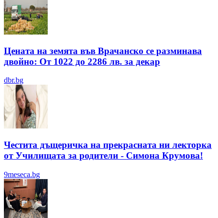
Цената на земята във Врачанско се разминава
двойно: От 1022 до 2286 лв. за декар
dbr.bg
Честита дъщеричка на прекрасната ни лекторка
от Училищата за родители - Симона Крумова!
9meseca.bg