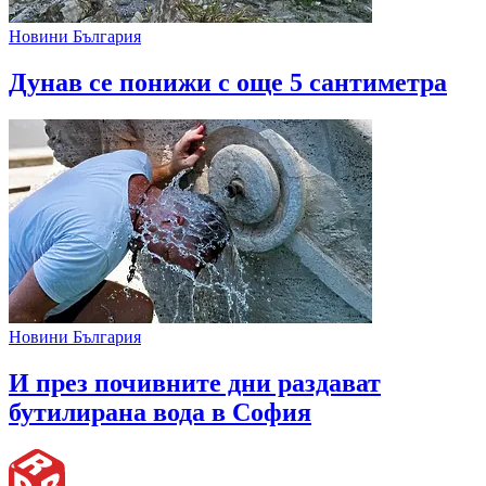
Новини България
Дунав се понижи с още 5 сантиметра
Новини България
И през почивните дни раздават
бутилирана вода в София