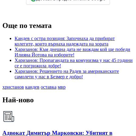
Още по темата
Кандев с остра позиция: Започнаха да прибират
колегите, които върнаха надеждата на хората
Харизанов: Към днешна дата не виждам кой ще победи
Илияна Йотова на изборите!
Харизанов: Пропагандата на комунизма у нас 45 години
се е погрижила добре!
Харизанов: Решението на Радев за американските
самолети у нас в Безмер е добро!
христанов
кандев
оставка
мвр
Най-ново
Адвокат Димитър Марковски: Убитият в