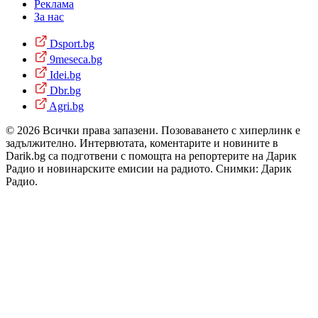
Реклама
За нас
Dsport.bg
9meseca.bg
Idei.bg
Dbr.bg
Agri.bg
© 2026 Всички права запазени. Позоваването с хиперлинк е
задължително. Интервютата, коментарите и новините в
Darik.bg са подготвени с помощта на репортерите на Дарик
Радио и новинарските емисии на радиото. Снимки: Дарик
Радио.