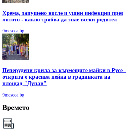
Хрема, запушено носле и ушни инфекции през
лятотo - какво трябва да знае всеки родител
9meseca.bg
Пеперудени крила за кърмещите майки в Русе -
открита е красива пейка в градинката на
площад "Дунав"
9meseca.bg
Времето