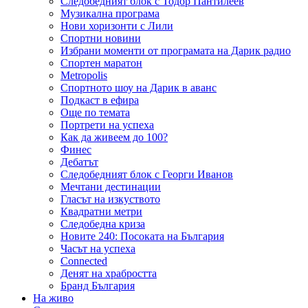
Следобедният блок с Тодор Пантилеев
Музикална програма
Нови хоризонти с Лили
Спортни новини
Избрани моменти от програмата на Дарик радио
Спортен маратон
Metropolis
Спортното шоу на Дарик в аванс
Подкаст в ефира
Още по темата
Портрети на успеха
Как да живеем до 100?
Финес
Дебатът
Следобедният блок с Георги Иванов
Мечтани дестинации
Гласът на изкуството
Квадратни метри
Следобедна криза
Новите 240: Посоката на България
Часът на успеха
Connected
Денят на храбростта
Бранд България
На живо