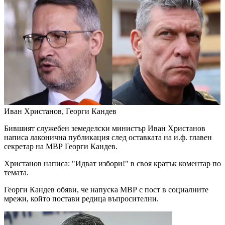
Иван Христанов, Георги Кандев
Бившият служебен земеделски министър Иван Христанов
написа лаконична публикация след оставката на и.ф. главен
секретар на МВР Георги Кандев.
Христанов написа: "Идват избори!" в своя кратък коментар по
темата.
Георги Кандев обяви, че напуска МВР с пост в социалните
мрежи, който постави редица въпросителни.