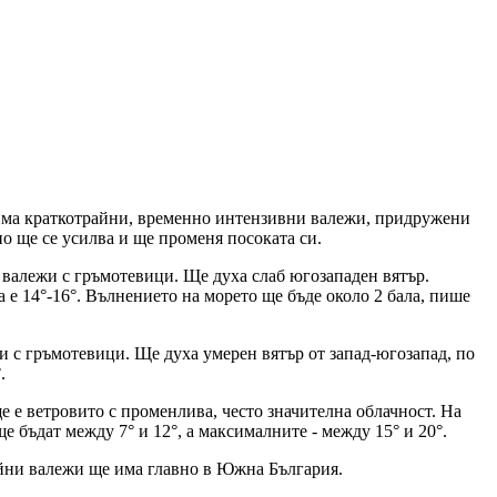
е има краткотрайни, временно интензивни валежи, придружени
о ще се усилва и ще променя посоката си.
 валежи с гръмотевици. Ще духа слаб югозападен вятър.
 е 14°-16°. Вълнението на морето ще бъде около 2 бала, пише
 с гръмотевици. Ще духа умерен вятър от запад-югозапад, по
.
ще е ветровито с променлива, често значителна облачност. На
 бъдат между 7° и 12°, а максималните - между 15° и 20°.
райни валежи ще има главно в Южна България.