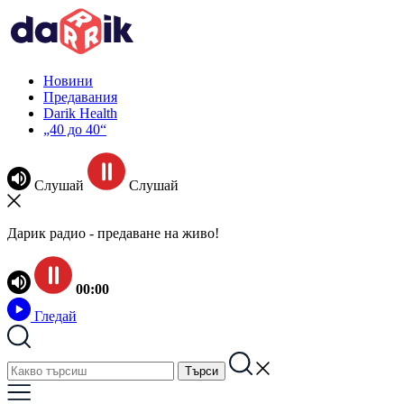
Новини
Предавания
Darik Health
„40 до 40“
Слушай
Слушай
Дарик радио - предаване на живо!
00:00
Гледай