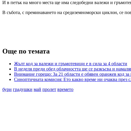
И в петък на много места ще има следобедни валежи и гръмоте
В събота, с преминаването на средиземноморски циклон, се по
Още по темата
Жълт код за валежи и гръмотевици е в сила за 4 области
В неделя преди обед облачността ще се разкъсва и намал
Внимание горещо: За 21 области е обявен оранжев код за
Синоптичната комисия: Ето какво време ни очаква през 
бури
градушки
май
пролет
времето