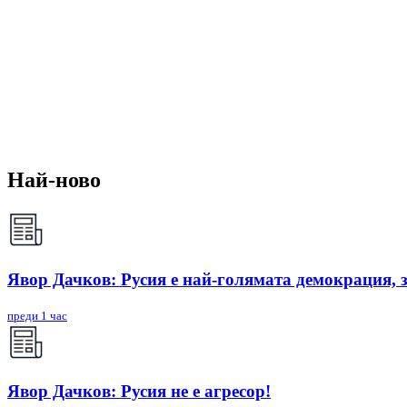
Най-ново
Явор Дачков: Русия е най-голямата демокрация, 
преди 1 час
Явор Дачков: Русия не е агресор!