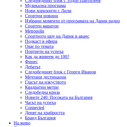
Следобедният блок с Тодор Пантилеев
Музикална програма
Нови хоризонти с Лили
Спортни новини
Избрани моменти от програмата на Дарик радио
Спортен маратон
Metropolis
Спортното шоу на Дарик в аванс
Подкаст в ефира
Още по темата
Портрети на успеха
Как да живеем до 100?
Финес
Дебатът
Следобедният блок с Георги Иванов
Мечтани дестинации
Гласът на изкуството
Квадратни метри
Следобедна криза
Новите 240: Посоката на България
Часът на успеха
Connected
Денят на храбростта
Бранд България
На живо