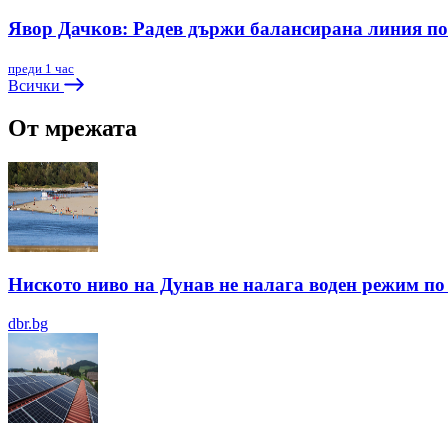
Явор Дачков: Радев държи балансирана линия по
преди 1 час
Всички
От мрежата
Ниското ниво на Дунав не налага воден режим по 
dbr.bg