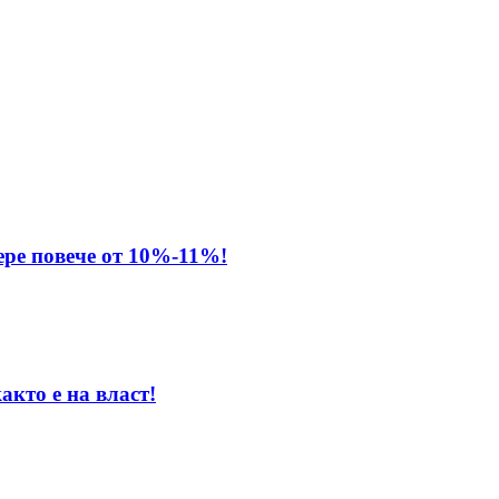
ере повече от 10%-11%!
акто е на власт!