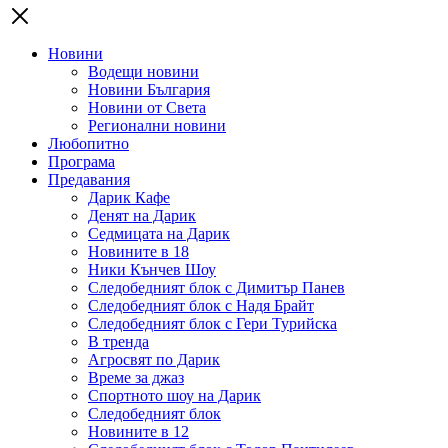
Новини
Водещи новини
Новини България
Новини от Света
Регионални новини
Любопитно
Програма
Предавания
Дарик Кафе
Денят на Дарик
Седмицата на Дарик
Новините в 18
Ники Кънчев Шоу
Следобедният блок с Димитър Панев
Следобедният блок с Надя Брайт
Следобедният блок с Гери Турийска
В тренда
Агросвят по Дарик
Време за джаз
Спортното шоу на Дарик
Следобедният блок
Новините в 12