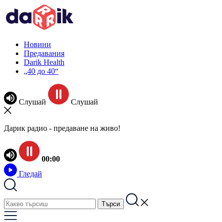
Новини
Предавания
Darik Health
„40 до 40“
Слушай
Слушай
Дарик радио - предаване на живо!
00:00
Гледай