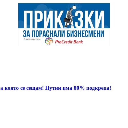
за която се сещам! Путин има 80% подкрепа!