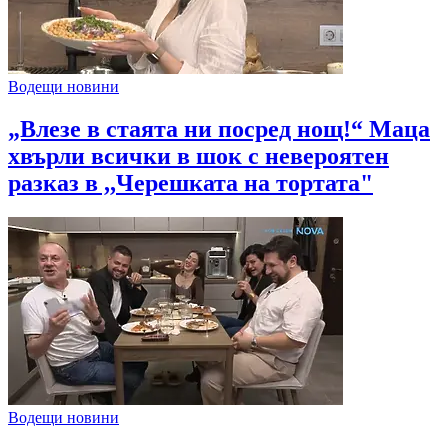
Водещи новини
„Влезе в стаята ни посред нощ!“ Маца
хвърли всички в шок с невероятен
разказ в ,,Черешката на тортата"
Водещи новини