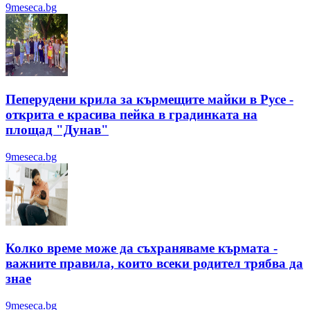
9meseca.bg
Пеперудени крила за кърмещите майки в Русе -
открита е красива пейка в градинката на
площад "Дунав"
9meseca.bg
Колко време може да съхраняваме кърмата -
важните правила, които всеки родител трябва да
знае
9meseca.bg