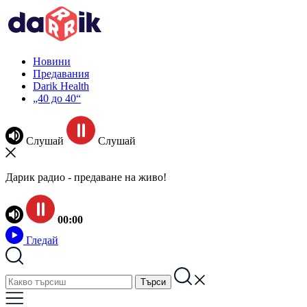
Новини
Предавания
Darik Health
„40 до 40“
Слушай
Слушай
Дарик радио - предаване на живо!
00:00
Гледай