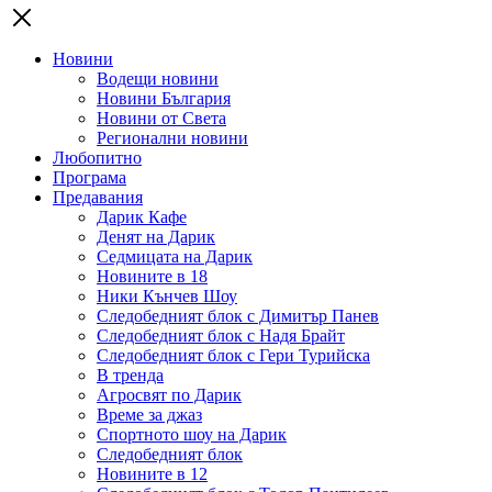
Новини
Водещи новини
Новини България
Новини от Света
Регионални новини
Любопитно
Програма
Предавания
Дарик Кафе
Денят на Дарик
Седмицата на Дарик
Новините в 18
Ники Кънчев Шоу
Следобедният блок с Димитър Панев
Следобедният блок с Надя Брайт
Следобедният блок с Гери Турийска
В тренда
Агросвят по Дарик
Време за джаз
Спортното шоу на Дарик
Следобедният блок
Новините в 12