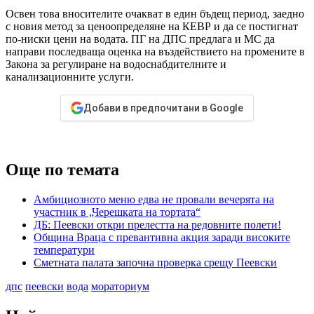
Освен това вносителите очакват в един бъдещ период, заедно
с новия метод за ценоопределяне на КЕВР и да се постигнат
по-ниски цени на водата. ПГ на ДПС предлага и МС да
направи последваща оценка на въздействието на промените в
Закона за регулиране на водоснабдителните и
канализационните услуги.
Добави в предпочитани в Google
Още по темата
Амбициозното меню едва не провали вечерята на
участник в „Черешката на тортата“
ДБ: Пеевски откри прелестта на редовните полети!
Община Враца с превантивна акция заради високите
температури
Сметната палата започна проверка срещу Пеевски
дпс
пеевски
вода
мораториум