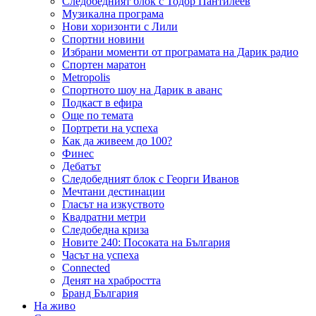
Следобедният блок с Тодор Пантилеев
Музикална програма
Нови хоризонти с Лили
Спортни новини
Избрани моменти от програмата на Дарик радио
Спортен маратон
Metropolis
Спортното шоу на Дарик в аванс
Подкаст в ефира
Още по темата
Портрети на успеха
Как да живеем до 100?
Финес
Дебатът
Следобедният блок с Георги Иванов
Мечтани дестинации
Гласът на изкуството
Квадратни метри
Следобедна криза
Новите 240: Посоката на България
Часът на успеха
Connected
Денят на храбростта
Бранд България
На живо