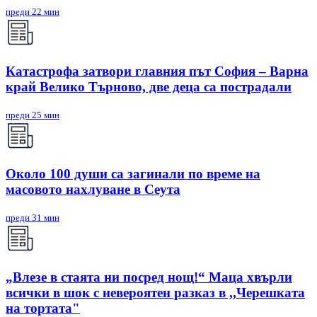
преди 22 мин
Катастрофа затвори главния път София – Варна
край Велико Търново, две деца са пострадали
преди 25 мин
Около 100 души са загинали по време на
масовото нахлуване в Сеута
преди 31 мин
„Влезе в стаята ни посред нощ!“ Маца хвърли
всички в шок с невероятен разказ в ,,Черешката
на тортата"