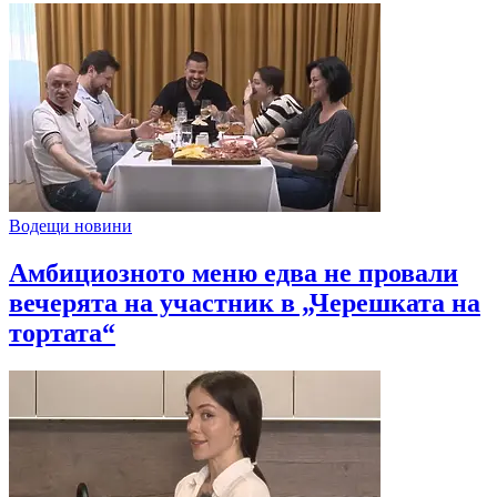
Водещи новини
Амбициозното меню едва не провали
вечерята на участник в „Черешката на
тортата“