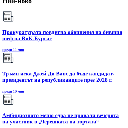
Най-ново
Прокуратурата повдигна обвинения на бившия
шеф на ВиК-Бургас
преди 11 мин
Тръмп иска Джей Ди Ванс да бъде кандидат-
президентът на републиканците през 2028 г.
преди 16 мин
Амбициозното меню едва не провали вечерята
на участник в „Черешката на тортата“