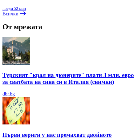
преди 52 мин
Всички
От мрежата
Турският "крал на дюнерите" плати 3 млн. евро
за сватбата на сина си в Италия (снимки)
dbr.bg
Първи вериги у нас премахват двойното