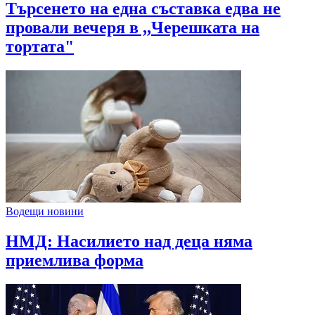
Търсенето на една съставка едва не
провали вечеря в ,,Черешката на
тортата"
Водещи новини
НМД: Насилието над деца няма
приемлива форма