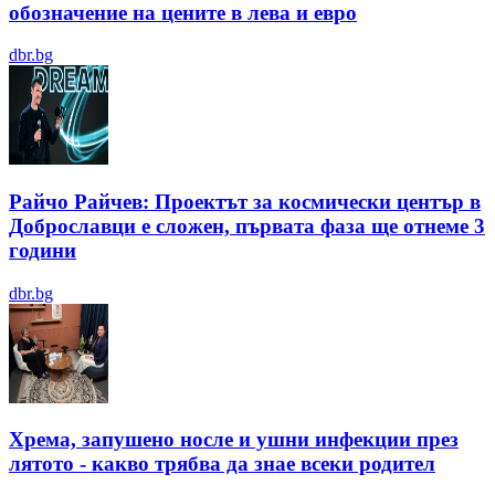
обозначение на цените в лева и евро
dbr.bg
Райчо Райчев: Проектът за космически център в
Доброславци е сложен, първата фаза ще отнеме 3
години
dbr.bg
Хрема, запушено носле и ушни инфекции през
лятотo - какво трябва да знае всеки родител