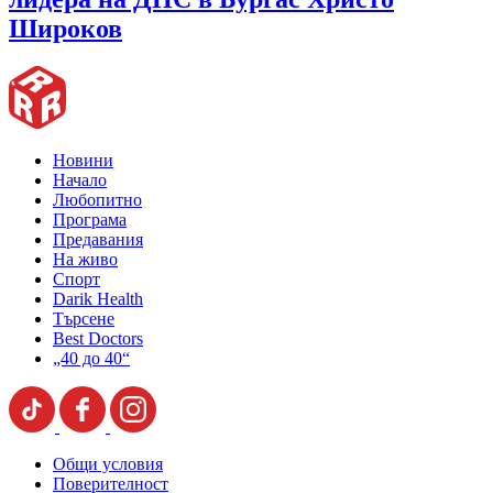
Широков
Новини
Начало
Любопитно
Програма
Предавания
На живо
Спорт
Darik Health
Търсене
Best Doctors
„40 до 40“
Общи условия
Поверителност