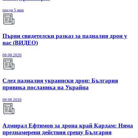
преди 5 мин
Първи свидетелски разказ за падналия дрон у
нас (ВИДЕО)
08.08.2026
След падналия украински дрон: България
привика посланика на Украйна
08.08.2026
Адмирал Ефтимов за дрона край Кардам: Няма
преднамерени действия срещу България