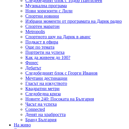
Следобедният блок с Тодор Пантилеев
Музикална програма
Нови хоризонти с Лили
Спортни новини
Избрани моменти от програмата на Дарик радио
Спортен маратон
Metropolis
Спортното шоу на Дарик в аванс
Подкаст в ефира
Още по темата
Портрети на успеха
Как да живеем до 100?
Финес
Дебатът
Следобедният блок с Георги Иванов
Мечтани дестинации
Гласът на изкуството
Квадратни метри
Следобедна криза
Новите 240: Посоката на България
Часът на успеха
Connected
Денят на храбростта
Бранд България
На живо