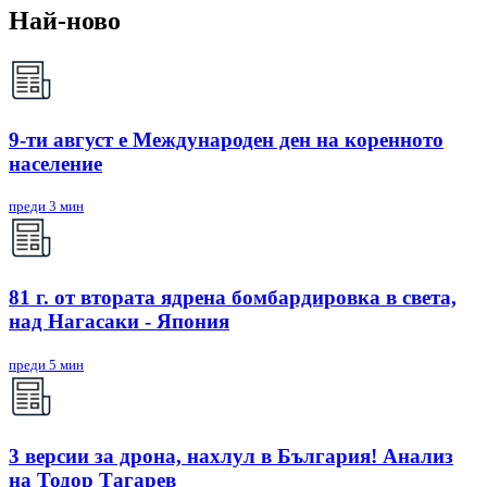
Най-ново
9-ти август е Международен ден на коренното
население
преди 3 мин
81 г. от втората ядрена бомбардировка в света,
над Нагасаки - Япония
преди 5 мин
3 версии за дрона, нахлул в България! Анализ
на Тодор Тагарев