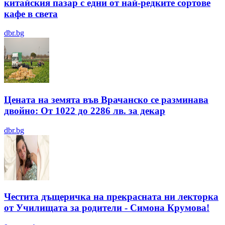
китайския пазар с едни от най-редките сортове
кафе в света
dbr.bg
Цената на земята във Врачанско се разминава
двойно: От 1022 до 2286 лв. за декар
dbr.bg
Честита дъщеричка на прекрасната ни лекторка
от Училищата за родители - Симона Крумова!