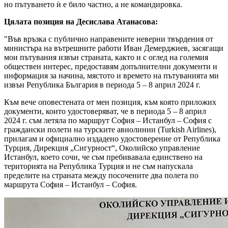
но пътуването ѝ е било частно, а не командировка.
Цялата позиция на Десислава Атанасова:
"Във връзка с публично направените неверни твърдения от
министъра на вътрешните работи Иван Демерджиев, засягащи
мои пътувания извън страната, както и с оглед на големия
обществен интерес, предоставям допълнителни документи и
информация за начина, мястото и времето на пътуванията ми
извън Република България в периода 5 – 8 април 2024 г.
Към вече оповестената от мен позиция, към която приложих
документи, които удостоверяват, че в периода 5 – 8 април
2024 г. съм летяла по маршрут София – Истанбул – София с
граждански полети на турските авиолинии (Turkish Airlines),
прилагам и официално издадено удостоверение от Република
Турция, Дирекция „Сигурност“, Околийско управление
Истанбул, което сочи, че съм пребивавала единствено на
територията на Република Турция и не съм напускала
пределите на страната между посочените два полета по
маршрута София – Истанбул – София.