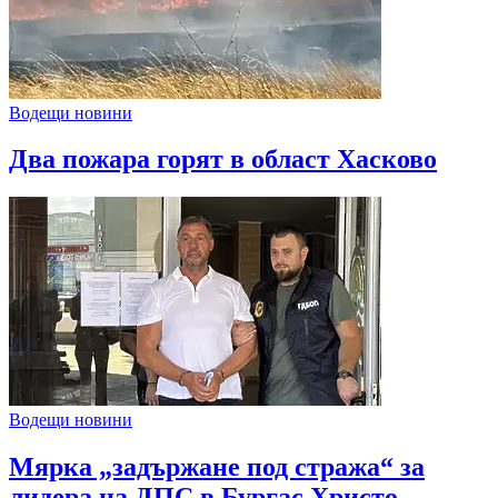
Водещи новини
Два пожара горят в област Хасково
Водещи новини
Мярка „задържане под стража“ за
лидера на ДПС в Бургас Христо