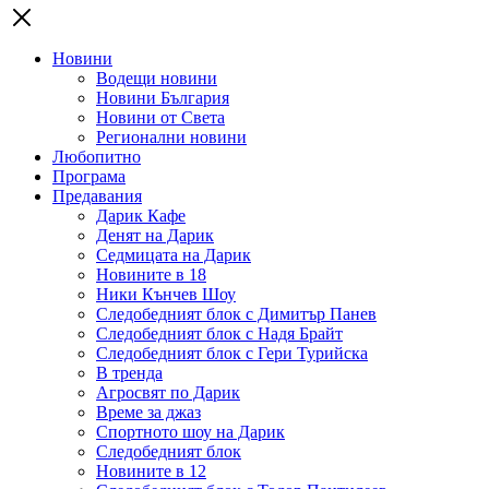
Новини
Водещи новини
Новини България
Новини от Света
Регионални новини
Любопитно
Програма
Предавания
Дарик Кафе
Денят на Дарик
Седмицата на Дарик
Новините в 18
Ники Кънчев Шоу
Следобедният блок с Димитър Панев
Следобедният блок с Надя Брайт
Следобедният блок с Гери Турийска
В тренда
Агросвят по Дарик
Време за джаз
Спортното шоу на Дарик
Следобедният блок
Новините в 12