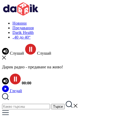
Новини
Предавания
Darik Health
„40 до 40“
Слушай
Слушай
Дарик радио - предаване на живо!
00:00
Гледай