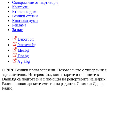
Съдържание от партньори
Контакти
Етичен кодекс
Всички статии
Ключови думи
Реклама
За нас
Dsport.bg
9meseca.bg
Idei.bg
Dbr.bg
Agri.bg
© 2026 Всички права запазени. Позоваването с хиперлинк е
задължително. Интервютата, коментарите и новините в
Darik.bg са подготвени с помощта на репортерите на Дарик
Радио и новинарските емисии на радиото. Снимки: Дарик
Радио.