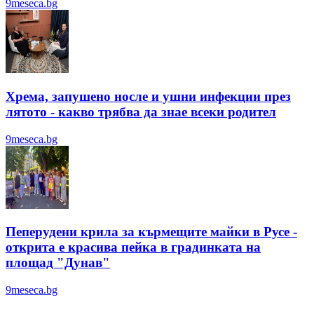
9meseca.bg
Хрема, запушено носле и ушни инфекции през
лятотo - какво трябва да знае всеки родител
9meseca.bg
Пеперудени крила за кърмещите майки в Русе -
открита е красива пейка в градинката на
площад "Дунав"
9meseca.bg