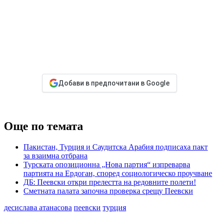
Добави в предпочитани в Google
Още по темата
Пакистан, Турция и Саудитска Арабия подписаха пакт
за взаимна отбрана
Турската опозиционна „Нова партия“ изпреварва
партията на Ердоган, според социологическо проучване
ДБ: Пеевски откри прелестта на редовните полети!
Сметната палата започна проверка срещу Пеевски
десислава атанасова
пеевски
турция