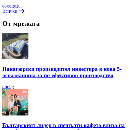
08.08.2026
Всички
От мрежата
Панагюрски производител инвестира в нова 5-
осна машина за по-ефективно производство
dbr.bg
Българският лидер в спешълти кафето влиза на