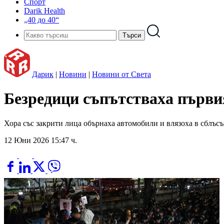
Спорт
Darik Health
„40 до 40“
Дарик
|
Новини
|
Новини от Света
Безредици съпътстваха първи
Хора със закрити лица обърнаха автомобили и влязоха в сблъс
12 Юни 2026 15:47 ч.