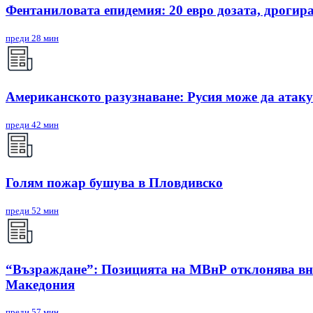
Фентаниловата епидемия: 20 евро дозата, дрогир
преди 28 мин
Американското разузнаване: Русия може да атак
преди 42 мин
Голям пожар бушува в Пловдивско
преди 52 мин
“Възраждане”: Позицията на МВнР отклонява вни
Македония
преди 57 мин