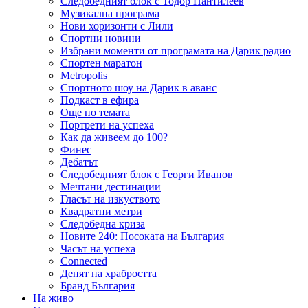
Следобедният блок с Тодор Пантилеев
Музикална програма
Нови хоризонти с Лили
Спортни новини
Избрани моменти от програмата на Дарик радио
Спортен маратон
Metropolis
Спортното шоу на Дарик в аванс
Подкаст в ефира
Още по темата
Портрети на успеха
Как да живеем до 100?
Финес
Дебатът
Следобедният блок с Георги Иванов
Мечтани дестинации
Гласът на изкуството
Квадратни метри
Следобедна криза
Новите 240: Посоката на България
Часът на успеха
Connected
Денят на храбростта
Бранд България
На живо