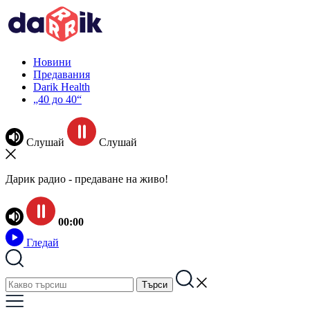
Новини
Предавания
Darik Health
„40 до 40“
Слушай
Слушай
Дарик радио - предаване на живо!
00:00
Гледай