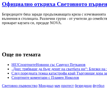
Официално откриха Световното първенс
Безредиците бяха заради продължаващата криза с изчезванията 
вълнения в столицата. Различни групи - от учители до семейств
прокарат каузата си, предаде NOVA.
Още по темата
НЕ!СпортнитеНовини със Самуил Петканов
„Днес трябваше да бъде денят на сватбата ни“: Близки на
След поредната тежка катастрофа край Търговище хора з
Спортните коментари с Пламен Николов
Световно първенство
Мондиал
мач
протест
безредици
футбол