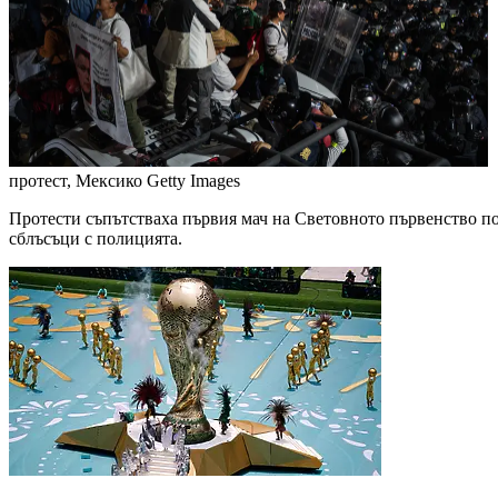
протест, Мексико
Getty Images
Протести съпътстваха първия мач на Световното първенство п
сблъсъци с полицията.