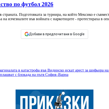
тво по футбол 2026
в страната. Подготовката за турнира, на който Мексико е съвме
а на изчезналите във войната с наркотиците - протестираха в оп
Добави в предпочитани в Google
 загиналата в катастрофа във Видинско искат арест за шофьора на
аплашват с блокада на пътя София–Варна