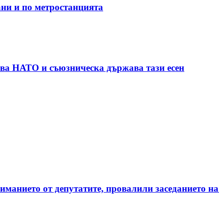
ани и по метростанцията
ува НАТО и съюзническа държава тази есен
манието от депутатите, провалили заседанието на