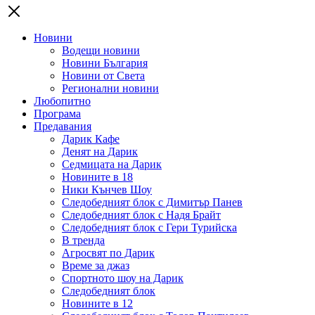
Новини
Водещи новини
Новини България
Новини от Света
Регионални новини
Любопитно
Програма
Предавания
Дарик Кафе
Денят на Дарик
Седмицата на Дарик
Новините в 18
Ники Кънчев Шоу
Следобедният блок с Димитър Панев
Следобедният блок с Надя Брайт
Следобедният блок с Гери Турийска
В тренда
Агросвят по Дарик
Време за джаз
Спортното шоу на Дарик
Следобедният блок
Новините в 12